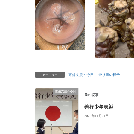
東備支援の今日
、
登り窯の様子
カテゴリー
東備支援の今日
前の記事
善行少年表彰
2020年11月24日