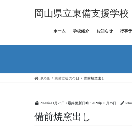
コ
ナ
ン
ビ
岡山県立東備支援学校
テ
ゲ
ン
ー
ツ
シ
ホーム
学校紹介
お知らせ
行事
へ
ョ
ス
ン
キ
に
ッ
移
プ
動
HOME
東備支援の今日
備前焼窯出し
2020年11月25日
/ 最終更新日時 :
2020年11月25日
tobi
備前焼窯出し