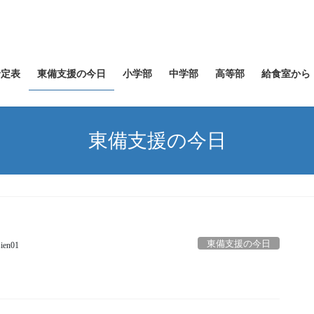
予定表
東備支援の今日
小学部
中学部
高等部
給食室から
東備支援の今日
東備支援の今日
sien01