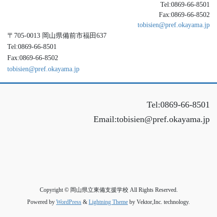
Tel:0869-66-8501
Fax:0869-66-8502
tobisien@pref.okayama.jp
〒705-0013 岡山県備前市福田637
Tel:0869-66-8501
Fax:0869-66-8502
tobisien@pref.okayama.jp
Tel:0869-66-8501
Email:tobisien@pref.okayama.jp
Copyright © 岡山県立東備支援学校 All Rights Reserved.
Powered by
WordPress
&
Lightning Theme
by Vektor,Inc. technology.