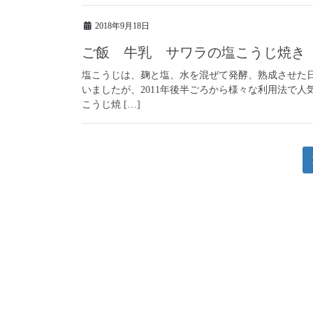
2018年9月18日
ご飯 牛乳 サワラの塩こうじ焼き
塩こうじは、麹と塩、水を混ぜて発酵、熟成させた
いましたが、2011年後半ごろから様々な利用法で
こうじ焼 […]
投
稿
ナ
ビ
ゲ
ー
シ