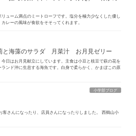
ボリューム満点のミートローフです。塩分を極力少なくした優し
、カレーの風味が食欲をそそってくれます。
菊と海藻のサラダ 月菜汁 お月見ゼリー
、今日はお月見献立にしています。主食は小豆と枝豆で萩の花を
ーランド沖に生息する海魚です。白身で柔らかく、かまぼこの原
小学部ブログ
お客さんになったり、店員さんになったりしました。 西鶴山小