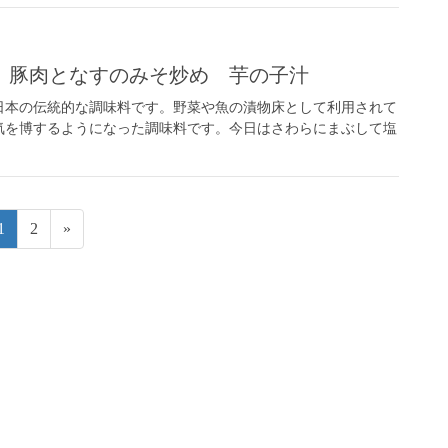
 豚肉となすのみそ炒め 芋の子汁
日本の伝統的な調味料です。野菜や魚の漬物床として利用されて
人気を博するようになった調味料です。今日はさわらにまぶして塩
固
固
1
2
»
定
定
ペ
ペ
ー
ー
ジ
ジ