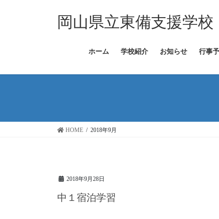
コ
ナ
ン
ビ
岡山県立東備支援学校
テ
ゲ
ン
ー
ツ
シ
ホーム
学校紹介
お知らせ
行事
へ
ョ
ス
ン
キ
に
ッ
移
プ
動
HOME
2018年9月
2018年9月28日
中１宿泊学習