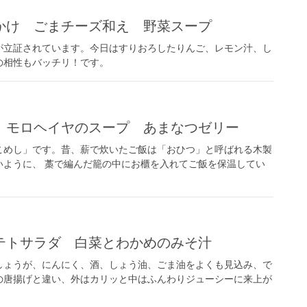
かけ ごまチーズ和え 野菜スープ
が立証されています。今日はすりおろしたりんご、レモン汁、し
の相性もバッチリ！です。
 モロヘイヤのスープ あまなつゼリー
こめし」です。昔、薪で炊いたご飯は「おひつ」と呼ばれる木製
いように、 藁で編んだ籠の中にお櫃を入れてご飯を保温してい
テトサラダ 白菜とわかめのみそ汁
しょうが、にんにく、酒、しょう油、ごま油をよくも見込み、で
の唐揚げと違い、外はカリッと中はふんわりジューシーに来上が