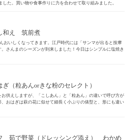
した。買い物や食事作りに力を合わせて取り組みました。
し和え 筑前煮
だんおいしくなってきます。江戸時代には「サンマが出ると按摩
す。さんまのシーズンが到来しました！今日はシンプルに塩焼き
ぎ（粒あんorきな粉のセレクト）
をお供えしますが、「こしあん」と「粒あん」の違いで呼び方が
形、おはぎは萩の花に似せて細長く小ぶりの俵型と、形にも違い
フ 茹で野菜（ドレッシング添え） わかめ