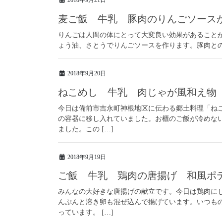
麦ご飯 牛乳 豚肉のりんごソース
りんごは人間の体にとって大変良い効果があること
ょう油、さとうでりんごソースを作ります。豚肉と
2018年9月20日
ねこめし 牛乳 肉じゃが風和え物
今日は備前市吉永町神根地区に伝わる郷土料理「ね
の容器に移し入れていました。お櫃のご飯が冷めな
ました。この […]
2018年9月19日
ご飯 牛乳 鶏肉の唐揚げ 和風ポ
みんなの大好きな唐揚げの献立です。今日は鶏肉に
んぷんと溶き卵も混ぜ込んで揚げています。いつも
っています。 […]