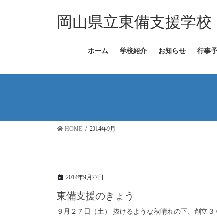
コ
ナ
ン
ビ
岡山県立東備支援学校
テ
ゲ
ン
ー
ツ
シ
ホーム
学校紹介
お知らせ
行事
へ
ョ
ス
ン
キ
に
ッ
移
プ
動
HOME
2014年9月
2014年9月27日
東備支援のきょう
９月２７日（土） 抜けるような秋晴れの下、創立