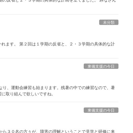
期の反省と２・３学期の具体的な計画を立てました。 みなさん
未分類
かれます。 第２回は１学期の反省と、２・３学期の具体的な計
東備支援の今日
になり、運動会練習も始まります。残暑の中での練習なので、暑
習に取り組んで欲しいですね。
東備支援の今日
会から３０名の方々が、障害の理解ということで見学と研修に来