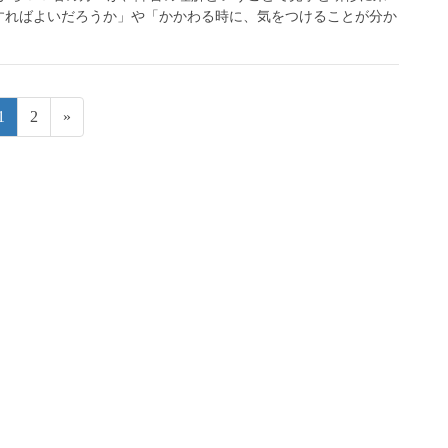
すればよいだろうか」や「かかわる時に、気をつけることが分か
固
固
1
2
»
定
定
ペ
ペ
ー
ー
ジ
ジ