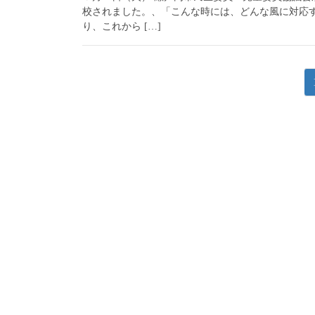
校されました。、「こんな時には、どんな風に対応
り、これから […]
投
稿
ナ
ビ
ゲ
ー
シ
ョ
ン