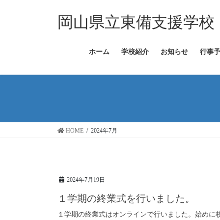
コ
ナ
ン
ビ
岡山県立東備支援学校
テ
ゲ
ン
ー
ツ
シ
ホーム
学校紹介
お知らせ
行事
へ
ョ
ス
ン
キ
に
ッ
移
プ
動
HOME
2024年7月
2024年7月19日
１学期の終業式を行いました。
１学期の終業式はオンラインで行いました。始めに