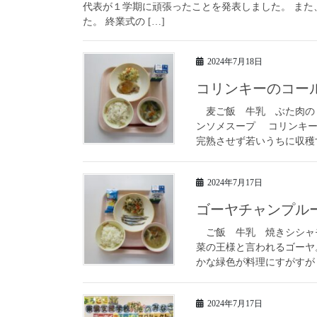
代表が１学期に頑張ったことを発表しました。 ま
た。 終業式の […]
2024年7月18日
コリンキーのコー
麦ご飯 牛乳 ぶた肉の
ンソメスープ コリンキー
完熟させず若いうちに収穫す
2024年7月17日
ゴーヤチャンプル
ご飯 牛乳 焼きシシャ
菜の王様と言われるゴーヤ
かな緑色が料理にすがすがし
2024年7月17日