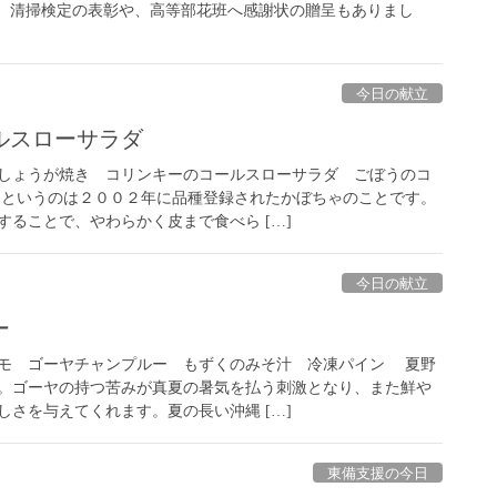
た、清掃検定の表彰や、高等部花班へ感謝状の贈呈もありまし
今日の献立
ルスローサラダ
しょうが焼き コリンキーのコールスローサラダ ごぼうのコ
というのは２００２年に品種登録されたかぼちゃのことです。
ることで、やわらかく皮まで食べら […]
今日の献立
ー
モ ゴーヤチャンプルー もずくのみそ汁 冷凍パイン 夏野
。ゴーヤの持つ苦みが真夏の暑気を払う刺激となり、また鮮や
さを与えてくれます。夏の長い沖縄 […]
東備支援の今日