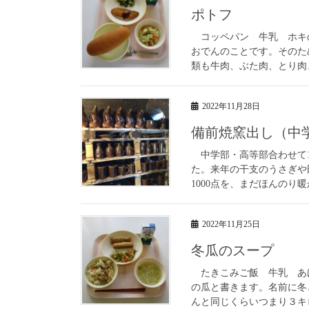
ポトフ
コッペパン 牛乳 ホキ
おでんのことです。そのた
類も牛肉、ぶた肉、とり肉、
2022年11月28日
備前焼窯出し（中
中学部・高等部合わせて1
た。来年の干支のうさぎや
1000点を、まだほんのり
2022年11月25日
冬瓜のスープ
たきこみご飯 牛乳 あ
の瓜と書きます。名前に冬
んと同じくらいつまり３キロ