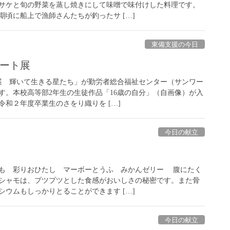
サケと旬の野菜を蒸し焼きにして味噌で味付けした料理です。
頃に船上で漁師さんたちが釣ったサ […]
東備支援の今日
アート展
展 輝いて生きる星たち」が勤労者総合福祉センター（サンワー
す。本校高等部2年生の生徒作品「16歳の自分」（自画像）が入
和２年度卒業生のさをり織りを […]
今日の献立
も 彩りおひたし マーボーとうふ みかんゼリー 腹にたく
シャモは、プツプツとした食感がおいしさの秘密です。また骨
ウムもしっかりとることができます […]
今日の献立