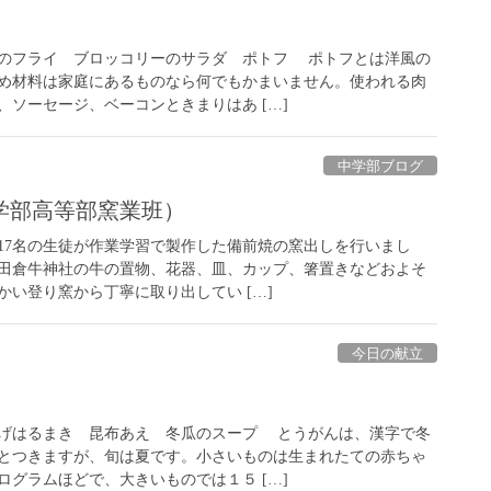
のフライ ブロッコリーのサラダ ポトフ ポトフとは洋風の
め材料は家庭にあるものなら何でもかまいません。使われる肉
ソーセージ、ベーコンときまりはあ […]
中学部ブログ
学部高等部窯業班）
7名の生徒が作業学習で製作した備前焼の窯出しを行いまし
田倉牛神社の牛の置物、花器、皿、カップ、箸置きなどおよそ
暖かい登り窯から丁寧に取り出してい […]
今日の献立
げはるまき 昆布あえ 冬瓜のスープ とうがんは、漢字で冬
とつきますが、旬は夏です。小さいものは生まれたての赤ちゃ
グラムほどで、大きいものでは１５ […]