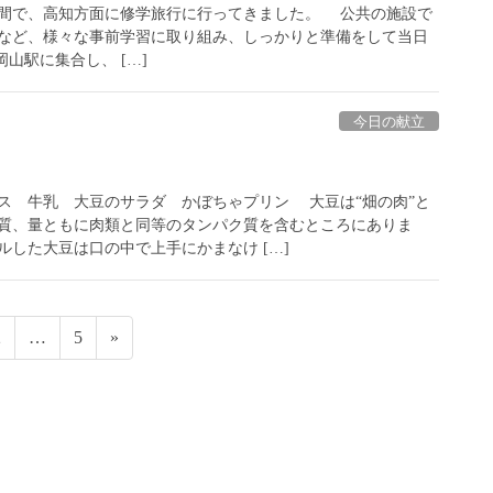
(金)の２日間で、高知方面に修学旅行に行ってきました。 公共の施設で
など、様々な事前学習に取り組み、しっかりと準備をして当日
山駅に集合し、 […]
今日の献立
 牛乳 大豆のサラダ かぼちゃプリン 大豆は“畑の肉”と
質、量ともに肉類と同等のタンパク質を含むところにありま
した大豆は口の中で上手にかまなけ […]
固
固
2
…
5
»
定
定
ペ
ペ
ー
ー
ジ
ジ