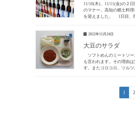
11/10(木)、11/11
のマナー、高知の郷土料理
を迎えました。 1日目、岡
2022年11月24日
大豆のサラダ
ソフトめんのミートソース
も言われます。その理由は
す。またコロコロ、ツルツル
投
固
1
稿
定
ペ
ナ
ー
ビ
ジ
ゲ