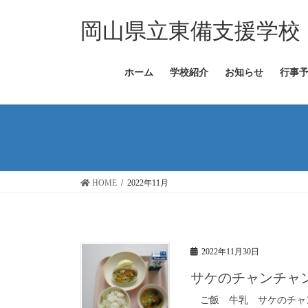
コ
ナ
ン
ビ
岡山県立東備支援学校
テ
ゲ
ン
ー
ツ
シ
ホーム
学校紹介
お知らせ
行事
へ
ョ
ス
ン
キ
に
ッ
移
プ
動
HOME
2022年11月
2022年11月30日
サケのチャンチャ
ご飯 牛乳 サケのチャ