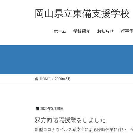
コ
ナ
ン
ビ
岡山県立東備支援学校
テ
ゲ
ン
ー
ツ
シ
ホーム
学校紹介
お知らせ
行事
へ
ョ
ス
ン
キ
に
ッ
移
プ
動
HOME
2020年5月
2020年5月29日
双方向遠隔授業をしました
新型コロナウイルス感染症による臨時休業に伴い、