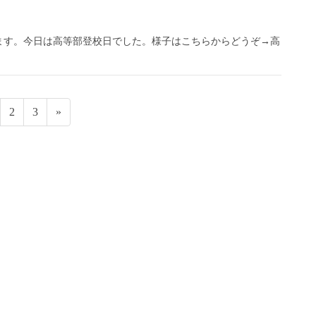
ます。今日は高等部登校日でした。様子はこちらからどうぞ→高
固
固
2
3
»
定
定
ペ
ペ
ー
ー
ジ
ジ