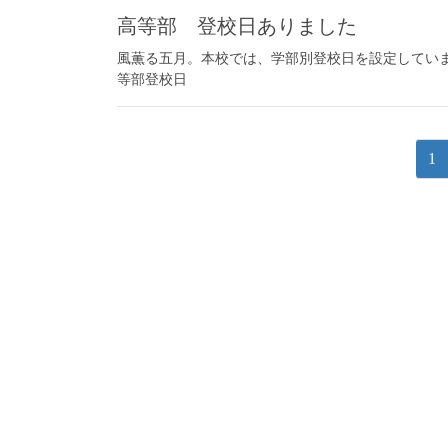
高等部 登校日ありました
風薫る五月。本校では、学部別登校日を設定してい
等部登校日
投
固
1
稿
定
ペ
ナ
ー
ビ
ジ
ゲ
ー
シ
ョ
ン