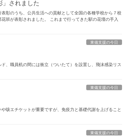
彰」されました
表彰のうち、公共生活への貢献として全国の各種学校から７校
部花班が表彰されました。 これまで行ってきた駅の花壇の手入
東備支援の今日
ルド、職員机の間には衝立（ついたて）を設置し、飛沫感染リス
東備支援の今日
いや咳エチケットが重要ですが、免疫力と基礎代謝を上げること
東備支援の今日