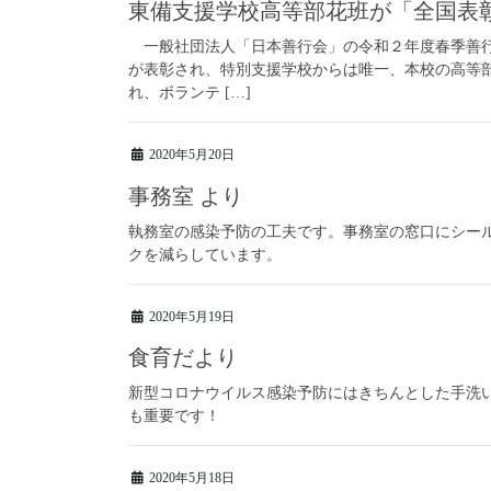
東備支援学校高等部花班が「全国表
一般社団法人「日本善行会」の令和２年度春季善行
が表彰され、特別支援学校からは唯一、本校の高等
れ、ボランテ […]
2020年5月20日
事務室 より
執務室の感染予防の工夫です。事務室の窓口にシー
クを減らしています。
2020年5月19日
食育だより
新型コロナウイルス感染予防にはきちんとした手洗
も重要です！
2020年5月18日