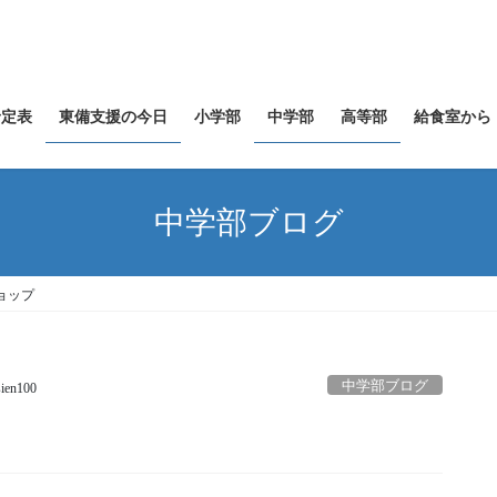
予定表
東備支援の今日
小学部
中学部
高等部
給食室から
中学部ブログ
ョップ
中学部ブログ
sien100