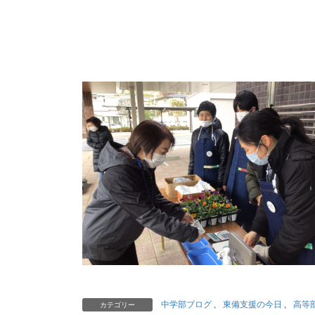
中学部ブログ
、
東備支援の今日
、
高等
カテゴリー