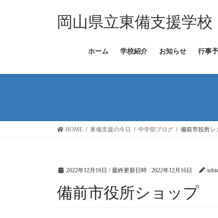
コ
ナ
ン
ビ
岡山県立東備支援学校
テ
ゲ
ン
ー
ツ
シ
ホーム
学校紹介
お知らせ
行事
へ
ョ
ス
ン
キ
に
ッ
移
プ
動
HOME
東備支援の今日
中学部ブログ
備前市役所シ
2022年12月16日
/ 最終更新日時 :
2022年12月16日
tobi
備前市役所ショップ