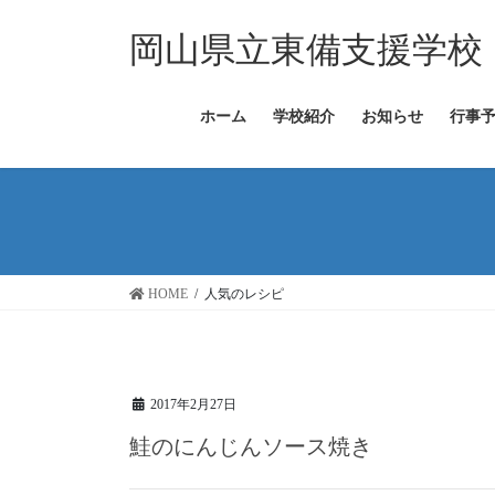
コ
ナ
ン
ビ
岡山県立東備支援学校
テ
ゲ
ン
ー
ツ
シ
ホーム
学校紹介
お知らせ
行事
へ
ョ
ス
ン
キ
に
ッ
移
プ
動
HOME
人気のレシピ
2017年2月27日
鮭のにんじんソース焼き