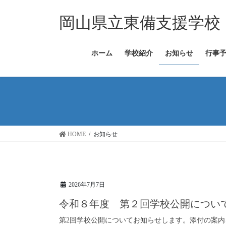
コ
ナ
ン
ビ
岡山県立東備支援学校
テ
ゲ
ン
ー
ツ
シ
ホーム
学校紹介
お知らせ
行事
へ
ョ
ス
ン
キ
に
ッ
移
プ
動
HOME
お知らせ
2026年7月7日
令和８年度 第２回学校公開につい
第2回学校公開についてお知らせします。添付の案