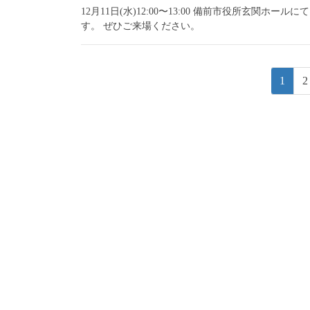
12月11日(水)12:00〜13:00 備前市役所玄
す。 ぜひご来場ください。
投
固
1
2
稿
定
ペ
ナ
ー
ビ
ジ
ゲ
ー
シ
ョ
ン