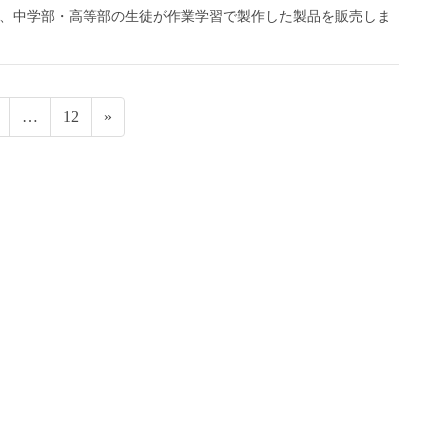
関ホールにて、中学部・高等部の生徒が作業学習で製作した製品を販売しま
固
固
…
12
»
定
定
ペ
ペ
ー
ー
ジ
ジ