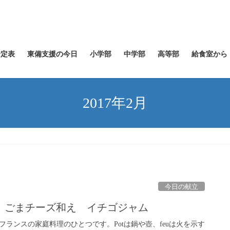
予定表
東備支援の今日
小学部
中学部
高等部
給食室から
2017年2月
今日の献立
 ごまチーズ和え イチゴジャム
は、フランスの家庭料理のひとつです。Potは鍋や壺、feuは火を示す