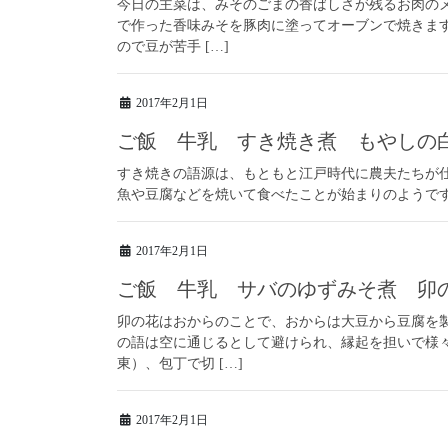
今日の主菜は、みそのごまの香ばしさが残るお肉の
で作った香味みそを豚肉に塗ってオーブンで焼きま
ので豆が苦手 […]
2017年2月1日
ご飯 牛乳 すき焼き煮 もやしの
すき焼きの語源は、もともと江戸時代に農夫たちが
魚や豆腐などを焼いて食べたことが始まりのようで
2017年2月1日
ご飯 牛乳 サバのゆずみそ煮 卯
卯の花はおからのことで、おからは大豆から豆腐を
の語は空に通じるとして避けられ、縁起を担いで様
東）、包丁で切 […]
2017年2月1日