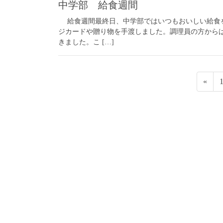
中学部 給食週間
給食週間最終日、中学部ではいつもおいしい給食を
ジカードや贈り物を手渡しました。調理員の方から
きました。こ […]
投
«
稿
ナ
ビ
ゲ
ー
シ
ョ
ン