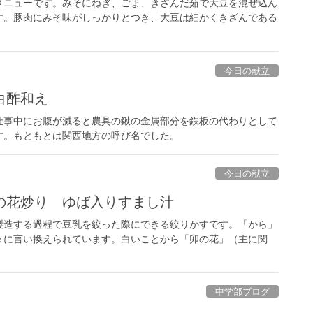
メニューです。みそにねぎ、ごま、きざんだ茹で大豆を混ぜ込ん
す。豚肉にみそ味がしっかりとつき、大豆は細かくきざんである
今日の献立
白酢和え
仕事中にお腹が減ると農具の鍬の金属部分を鉄板の代わりとして
す。もともとは関西地方の呼び名でした。
今日の献立
の花炒り ゆば入りすまし汁
製造する過程で豆乳を絞った際にできる絞りかすです。「から」
々に言い換えられています。白いことから「卯の花」（主に関
中学部ブログ