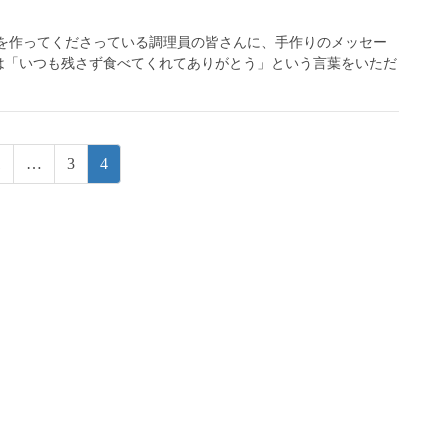
作ってくださっている調理員の皆さんに、手作りのメッセー
は「いつも残さず食べてくれてありがとう」という言葉をいただ
固
固
固
1
…
3
4
定
定
定
ペ
ペ
ペ
ー
ー
ー
ジ
ジ
ジ