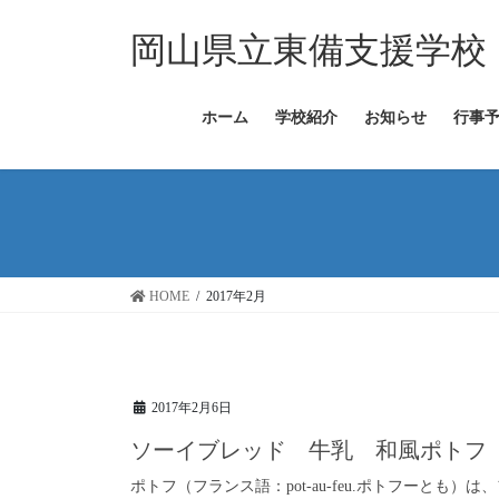
コ
ナ
ン
ビ
岡山県立東備支援学校
テ
ゲ
ン
ー
ツ
シ
ホーム
学校紹介
お知らせ
行事
へ
ョ
ス
ン
キ
に
ッ
移
プ
動
HOME
2017年2月
2017年2月6日
ソーイブレッド 牛乳 和風ポトフ
ポトフ（フランス語：pot-au-feu.ポトフーとも）