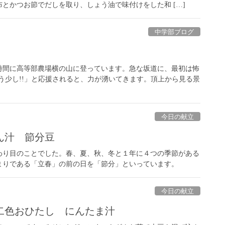
とかつお節でだしを取り、しょう油で味付けをした和 […]
中学部ブログ
時間に高等部農場横の山に登っています。急な坂道に、最初は怖
う少し!!」と応援されると、力が湧いてきます。頂上から見る景
今日の献立
ん汁 節分豆
わり目のことでした。春、夏、秋、冬と１年に４つの季節がある
まりである「立春」の前の日を「節分」といっています。
今日の献立
二色おひたし にんたま汁