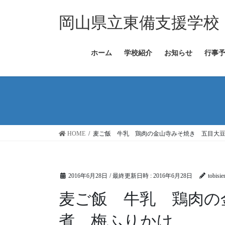
コ
ナ
ン
ビ
岡山県立東備支援学校
テ
ゲ
ン
ー
ツ
シ
ホーム
学校紹介
お知らせ
行事
へ
ョ
ス
ン
キ
に
ッ
移
プ
動
HOME
麦ご飯 牛乳 鶏肉の金山寺みそ焼き 五目大
2016年6月28日
/ 最終更新日時 :
2016年6月28日
tobisie
麦ご飯 牛乳 鶏肉の
煮 梅ふりかけ