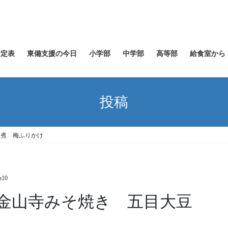
予定表
東備支援の今日
小学部
中学部
高等部
給食室から
投稿
豆煮 梅ふりかけ
n10
金山寺みそ焼き 五目大豆