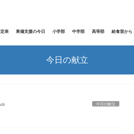
予定表
東備支援の今日
小学部
中学部
高等部
給食室から
今日の献立
今日の献立
n10