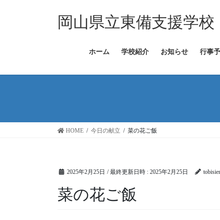
コ
ナ
ン
ビ
岡山県立東備支援学校
テ
ゲ
ン
ー
ツ
シ
ホーム
学校紹介
お知らせ
行事
へ
ョ
ス
ン
キ
に
ッ
移
プ
動
HOME
今日の献立
菜の花ご飯
2025年2月25日
/ 最終更新日時 :
2025年2月25日
tobisie
菜の花ご飯