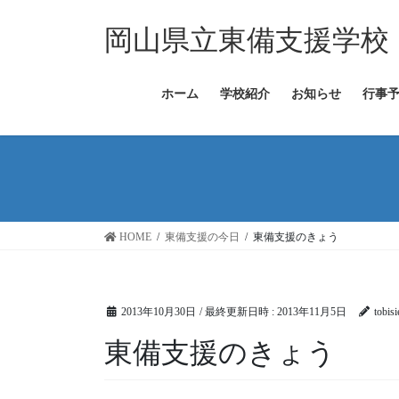
コ
ナ
ン
ビ
岡山県立東備支援学校
テ
ゲ
ン
ー
ツ
シ
ホーム
学校紹介
お知らせ
行事
へ
ョ
ス
ン
キ
に
ッ
移
プ
動
HOME
東備支援の今日
東備支援のきょう
2013年10月30日
/ 最終更新日時 :
2013年11月5日
tobis
東備支援のきょう