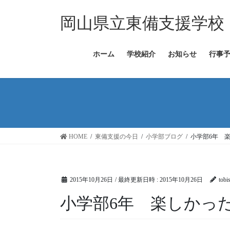
コ
ナ
ン
ビ
岡山県立東備支援学校
テ
ゲ
ン
ー
ツ
シ
ホーム
学校紹介
お知らせ
行事
へ
ョ
ス
ン
キ
に
ッ
移
プ
動
HOME
東備支援の今日
小学部ブログ
小学部6年 
2015年10月26日
/ 最終更新日時 :
2015年10月26日
tobi
小学部6年 楽しかっ