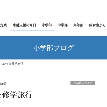
予定表
東備支援の今日
小学部
中学部
高等部
給食室から
小学部ブログ
楽しかった修学旅行
小学部ブログ
sien10
た修学旅行