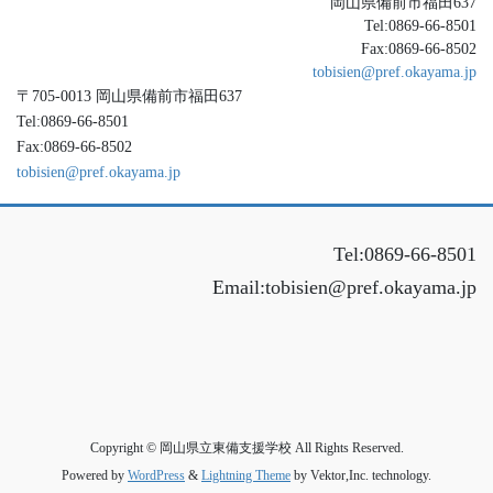
岡山県備前市福田637
Tel:0869-66-8501
Fax:0869-66-8502
tobisien@pref.okayama.jp
〒705-0013 岡山県備前市福田637
Tel:0869-66-8501
Fax:0869-66-8502
tobisien@pref.okayama.jp
Tel:0869-66-8501
Email:tobisien@pref.okayama.jp
Copyright © 岡山県立東備支援学校 All Rights Reserved.
Powered by
WordPress
&
Lightning Theme
by Vektor,Inc. technology.