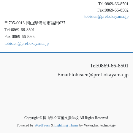
Tel:0869-66-8501
Fax:0869-66-8502
tobisien@pref.okayama.jp
〒705-0013 岡山県備前市福田637
Tel:0869-66-8501
Fax:0869-66-8502
tobisien@pref.okayama.jp
Tel:0869-66-8501
Email:tobisien@pref.okayama.jp
Copyright © 岡山県立東備支援学校 All Rights Reserved.
Powered by
WordPress
&
Lightning Theme
by Vektor,Inc. technology.