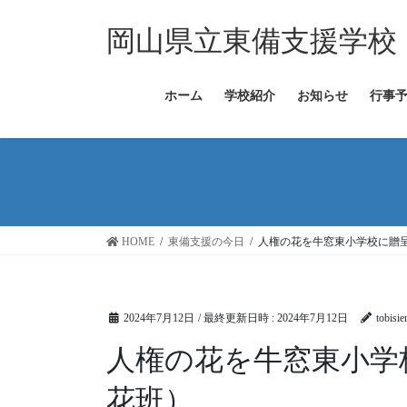
コ
ナ
ン
ビ
岡山県立東備支援学校
テ
ゲ
ン
ー
ツ
シ
ホーム
学校紹介
お知らせ
行事
へ
ョ
ス
ン
キ
に
ッ
移
プ
動
HOME
東備支援の今日
人権の花を牛窓東小学校に贈
2024年7月12日
/ 最終更新日時 :
2024年7月12日
tobisie
人権の花を牛窓東小学
花班）