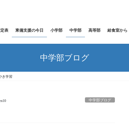
予定表
東備支援の今日
小学部
中学部
高等部
給食室から
中学部ブログ
やき学習
中学部ブログ
ien10