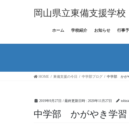
コ
ナ
ン
ビ
岡山県立東備支援学校
テ
ゲ
ン
ー
ツ
シ
ホーム
学校紹介
お知らせ
行事
へ
ョ
ス
ン
キ
に
ッ
移
プ
動
HOME
東備支援の今日
中学部ブログ
中学部 かが
2019年9月27日
/ 最終更新日時 :
2020年11月27日
tobis
中学部 かがやき学習