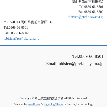
岡山県備前市福田637
Tel:0869-66-8501
Fax:0869-66-8502
tobisien@pref.okayama.jp
〒705-0013 岡山県備前市福田637
Tel:0869-66-8501
Fax:0869-66-8502
tobisien@pref.okayama.jp
Tel:0869-66-8501
Email:tobisien@pref.okayama.jp
Copyright © 岡山県立東備支援学校 All Rights Reserved.
Powered by
WordPress
&
Lightning Theme
by Vektor,Inc. technology.