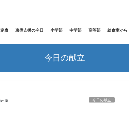
予定表
東備支援の今日
小学部
中学部
高等部
給食室から
今日の献立
今日の献立
sien10