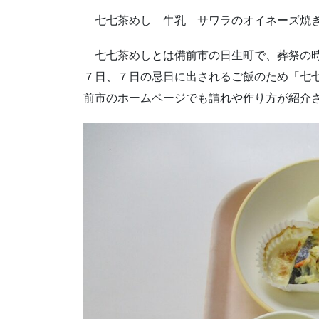
七七茶めし 牛乳 サワラのオイネーズ焼
七七茶めしとは備前市の日生町で、葬祭の時
７日、７日の忌日に出されるご飯のため「七
前市のホームページでも謂れや作り方が紹介