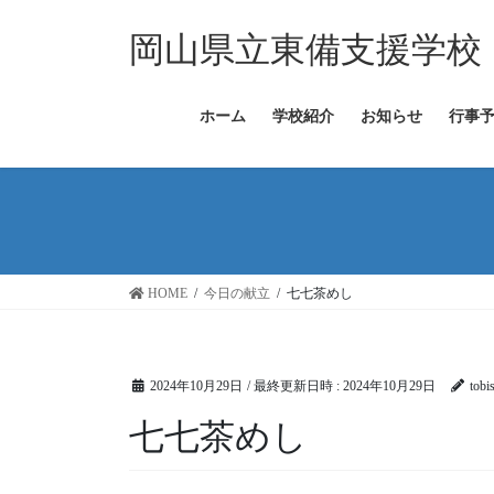
コ
ナ
ン
ビ
岡山県立東備支援学校
テ
ゲ
ン
ー
ツ
シ
ホーム
学校紹介
お知らせ
行事
へ
ョ
ス
ン
キ
に
ッ
移
プ
動
HOME
今日の献立
七七茶めし
2024年10月29日
/ 最終更新日時 :
2024年10月29日
tobi
七七茶めし