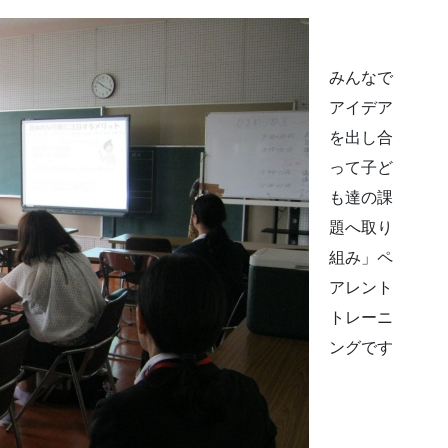
みんなで
アイデア
を出し合
って子ど
も達の課
題へ取り
組み」ペ
アレント
トレーニ
ングです