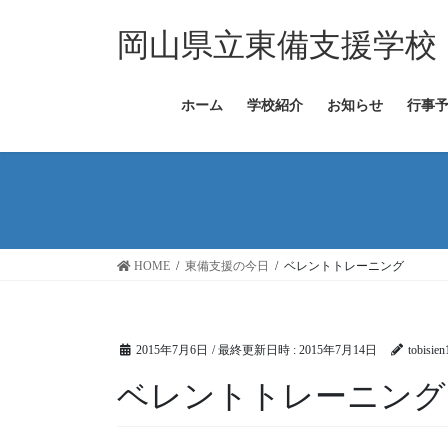
コ
ナ
ン
ビ
岡山県立東備支援学校
テ
ゲ
ン
ー
ツ
シ
ホーム
学校紹介
お知らせ
行事
へ
ョ
ス
ン
キ
に
ッ
移
プ
動
HOME
東備支援の今日
ベレントトレーニング
2015年7月6日
/ 最終更新日時 :
2015年7月14日
tobisien
ベレントトレーニング