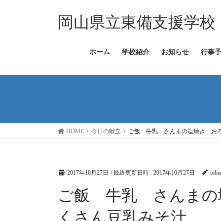
コ
ナ
ン
ビ
岡山県立東備支援学校
テ
ゲ
ン
ー
ツ
シ
ホーム
学校紹介
お知らせ
行事
へ
ョ
ス
ン
キ
に
ッ
移
プ
動
HOME
今日の献立
ご飯 牛乳 さんまの塩焼き お
2017年10月27日
/ 最終更新日時 :
2017年10月27日
tobi
ご飯 牛乳 さんまの
くさん豆乳みそ汁