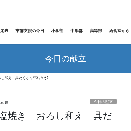
予定表
東備支援の今日
小学部
中学部
高等部
給食室から
今日の献立
ろし和え 具だくさん豆乳みそ汁
今日の献立
sien10
塩焼き おろし和え 具だ