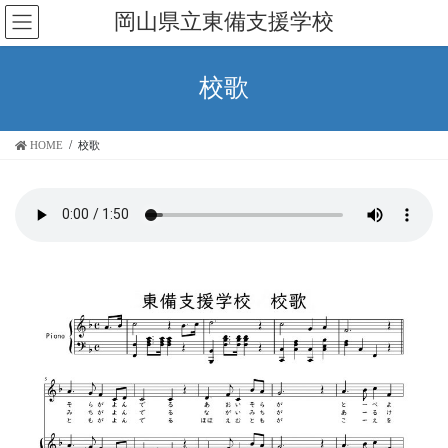
コ
ナ
岡山県立東備支援学校
ン
ビ
テ
ゲ
ン
ー
校歌
ツ
シ
へ
ョ
ス
ン
HOME
校歌
キ
に
ッ
移
プ
動