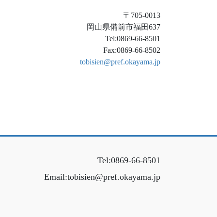
〒705-0013
岡山県備前市福田637
Tel:0869-66-8501
Fax:0869-66-8502
tobisien@pref.okayama.jp
Tel:0869-66-8501
Email:tobisien@pref.okayama.jp