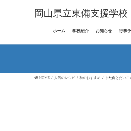
コ
ナ
ン
ビ
岡山県立東備支援学校
テ
ゲ
ン
ー
ツ
シ
ホーム
学校紹介
お知らせ
行事
へ
ョ
ス
ン
キ
に
ッ
移
プ
動
HOME
人気のレシピ
秋のおすすめ
ぶた肉とだいこ