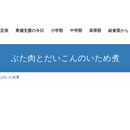
予定表
東備支援の今日
小学部
中学部
高等部
給食室から
ぶた肉とだいこんのいため煮
んのいため煮